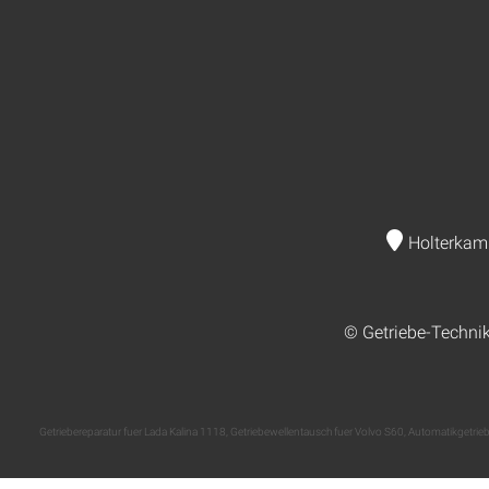
Holterkam
© Getriebe-Techni
Getriebereparatur fuer Lada Kalina 1118
,
Getriebewellentausch fuer Volvo S60
,
Automatikgetrieb