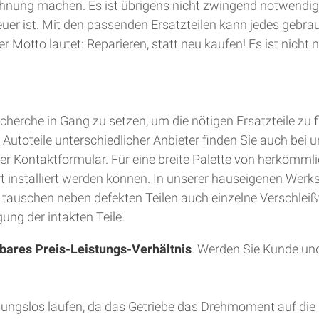
hnung machen. Es ist übrigens nicht zwingend notwendig
teuer ist. Mit den passenden Ersatzteilen kann jedes gebra
 Motto lautet: Reparieren, statt neu kaufen! Es ist nich
herche in Gang zu setzen, um die nötigen Ersatzteile zu 
utoteile unterschiedlicher Anbieter finden Sie auch bei u
er Kontaktformular. Für eine breite Palette von herkömmli
Ort installiert werden können. In unserer hauseigenen Wer
d tauschen neben defekten Teilen auch einzelne Verschleiß
ung der intakten Teile.
bares Preis-Leistungs-Verhältnis
. Werden Sie Kunde und
bungslos laufen, da das Getriebe das Drehmoment auf die 