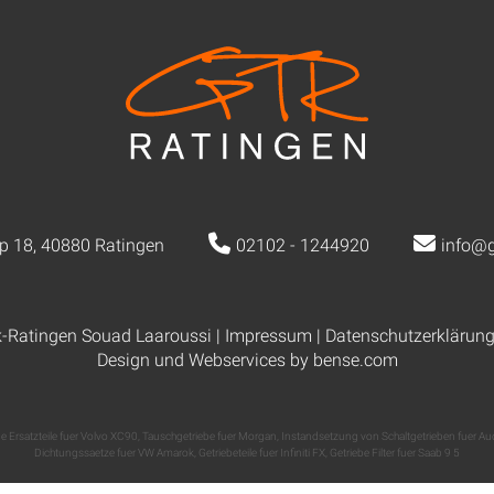
p 18, 40880 Ratingen
02102 - 1244920
info@g
k-Ratingen Souad Laaroussi |
Impressum
|
Datenschutzerklärun
Design und Webservices by
bense.com
e Ersatzteile fuer Volvo XC90
,
Tauschgetriebe fuer Morgan
,
Instandsetzung von Schaltgetrieben fuer Au
Dichtungssaetze fuer VW Amarok
,
Getriebeteile fuer Infiniti FX
,
Getriebe Filter fuer Saab 9 5