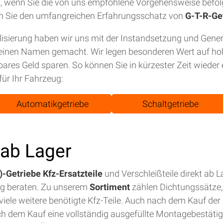
tet, wenn Sie die von uns empfohlene Vorgehensweise befol
n Sie den umfangreichen Erfahrungsschatz von
G-T-R-Ge
isierung haben wir uns mit der Instandsetzung und Gene
einen Namen gemacht. Wir legen besonderen Wert auf hohe
bares Geld sparen. So können Sie in kürzester Zeit wiede
für Ihr Fahrzeug:
Automatikgetriebe
Schaltgetriebe
t ab Lager
-Getriebe Kfz-Ersatzteile
und Verschleißteile direkt ab 
ig beraten. Zu unserem
Sortiment
zählen Dichtungssätze, 
iele weitere benötigte Kfz-Teile. Auch nach dem Kauf der E
ch dem Kauf eine vollständig ausgefüllte Montagebestäti