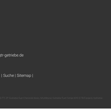
tr-getriebe.de
g
|
Suche
|
Sitemap
|
di TT
,
ZF Getriebe fuer Chevrolet Aveo
,
Multitronic Getriebe fuer Ferrari 599 GTB Fiorano
,
Getriebe