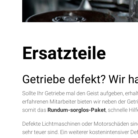
Ersatzteile
Getriebe defekt? Wir h
Sollte Ihr Getriebe mal den Geist aufgeben, erh
erfahrenen Mitarbeiter bieten wir neben der Get
somit das
Rundum-sorglos-Paket
, schnelle Hi
Defekte Lichtmaschinen oder Motorschäden sind 
sehr teuer sind. Ein weiterer kostenintensiver D