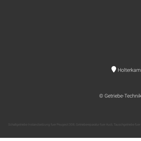
Holterkam
© Getriebe-Techni
Schaltgetriebe Instandsetzung fuer Peugeot 308
,
Getriebereparatur fuer Audi
,
Tauschgetriebe fuer