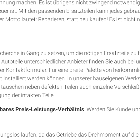
hnung machen. Es ist übrigens nicht zwingend notwendig
teuer ist. Mit den passenden Ersatzteilen kann jedes gebra
 Motto lautet: Reparieren, statt neu kaufen! Es ist nich
herche in Gang zu setzen, um die nötigen Ersatzteile zu 
utoteile unterschiedlicher Anbieter finden Sie auch bei u
er Kontaktformular. Für eine breite Palette von herkömmli
Ort installiert werden können. In unserer hauseigenen Wer
d tauschen neben defekten Teilen auch einzelne Verschleiß
ung der intakten Teile.
bares Preis-Leistungs-Verhältnis
. Werden Sie Kunde und
bungslos laufen, da das Getriebe das Drehmoment auf die 