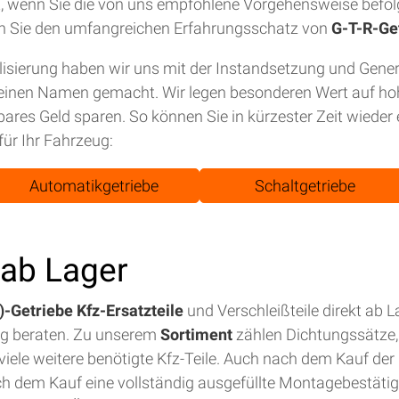
tet, wenn Sie die von uns empfohlene Vorgehensweise befol
n Sie den umfangreichen Erfahrungsschatz von
G-T-R-Ge
isierung haben wir uns mit der Instandsetzung und Gene
einen Namen gemacht. Wir legen besonderen Wert auf hohe
bares Geld sparen. So können Sie in kürzester Zeit wiede
für Ihr Fahrzeug:
Automatikgetriebe
Schaltgetriebe
t ab Lager
-Getriebe Kfz-Ersatzteile
und Verschleißteile direkt ab 
ig beraten. Zu unserem
Sortiment
zählen Dichtungssätze, 
iele weitere benötigte Kfz-Teile. Auch nach dem Kauf der E
ch dem Kauf eine vollständig ausgefüllte Montagebestäti