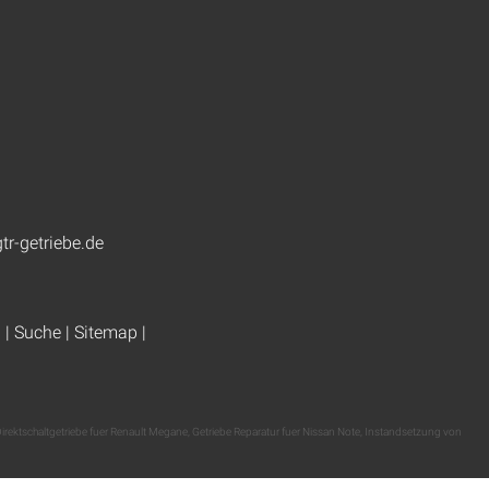
tr-getriebe.de
g
|
Suche
|
Sitemap
|
irektschaltgetriebe fuer Renault Megane
,
Getriebe Reparatur fuer Nissan Note
,
Instandsetzung von