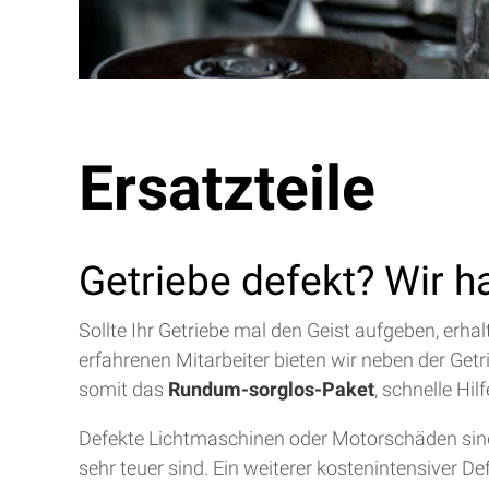
Ersatzteile
Getriebe defekt? Wir h
Sollte Ihr Getriebe mal den Geist aufgeben, erh
erfahrenen Mitarbeiter bieten wir neben der Get
somit das
Rundum-sorglos-Paket
, schnelle Hi
Defekte Lichtmaschinen oder Motorschäden sind 
sehr teuer sind. Ein weiterer kostenintensiver D