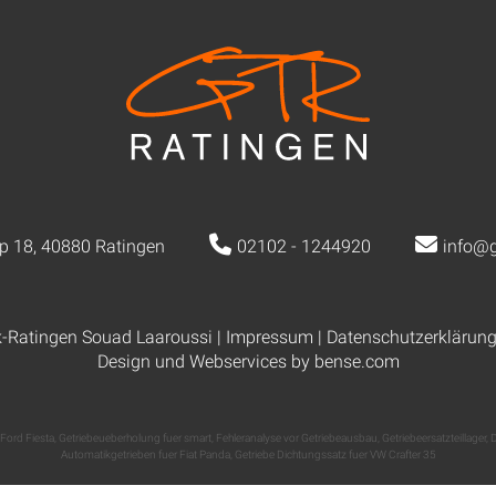
p 18, 40880 Ratingen
02102 - 1244920
info@g
k-Ratingen Souad Laaroussi |
Impressum
|
Datenschutzerklärun
Design und Webservices by
bense.com
 Ford Fiesta
,
Getriebeueberholung fuer smart
,
Fehleranalyse vor Getriebeausbau
,
Getriebeersatzteillager
,
D
Automatikgetrieben fuer Fiat Panda
,
Getriebe Dichtungssatz fuer VW Crafter 35