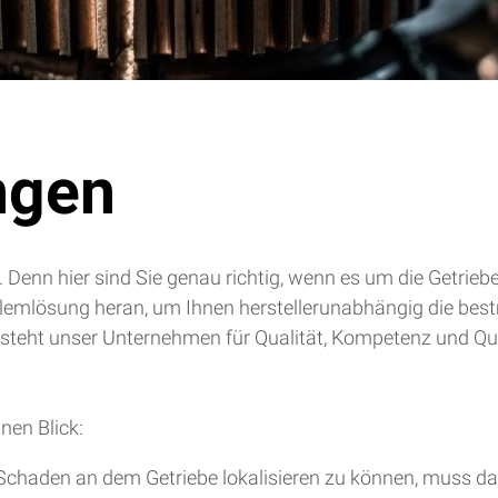
ngen
. Denn hier sind Sie genau richtig, wenn es um die Getrie
blemlösung heran, um Ihnen herstellerunabhängig die bes
 steht unser Unternehmen für Qualität, Kompetenz und Qua
nen Blick:
chaden an dem Getriebe lokalisieren zu können, muss da