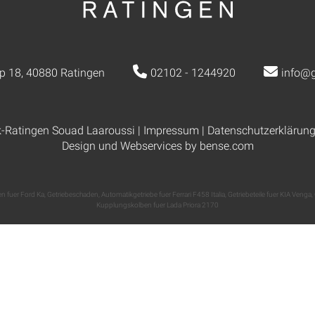
p 18, 40880 Ratingen
02102 - 1244920
info@g
k-Ratingen Souad Laaroussi |
Impressum
|
Datenschutzerklärun
Design und Webservices by
bense.com
n fuer Ford Ka
,
Getriebeschaden
,
Automatikgetriebe fuer Ferrari F458 Italia
,
Getriebeteile fuer KIA Venga
,
Kupplungskolben fuer Lada Priora 2170