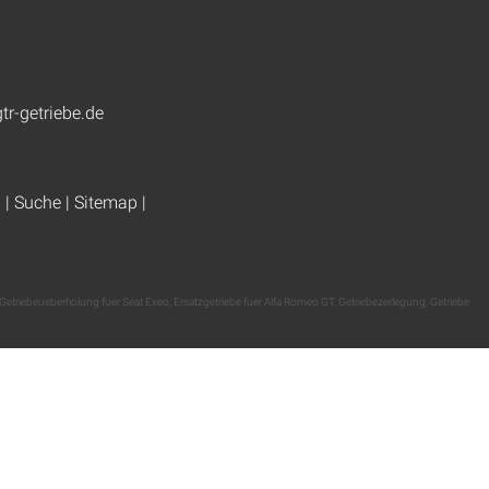
tr-getriebe.de
g
|
Suche
|
Sitemap
|
Getriebeueberholung fuer Seat Exeo
,
Ersatzgetriebe fuer Alfa Romeo GT
,
Getriebezerlegung
,
Getriebe