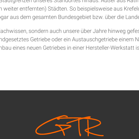
ie Stadtgrenzen unseres Standortes hinaus. Außer aus Rat
 weiter entfernten) Städten. So beispielsweise aus Krefel
gar aus dem gesamten Bundesgebiet bzw. über die Lande
achwissen, sondern auch unsere über Jahre hinweg gefesti
andgesetztes Getriebe oder ein Austauschgetriebe einem Ne
bau eines neuen Getriebes in einer Hersteller-Werkstatt is