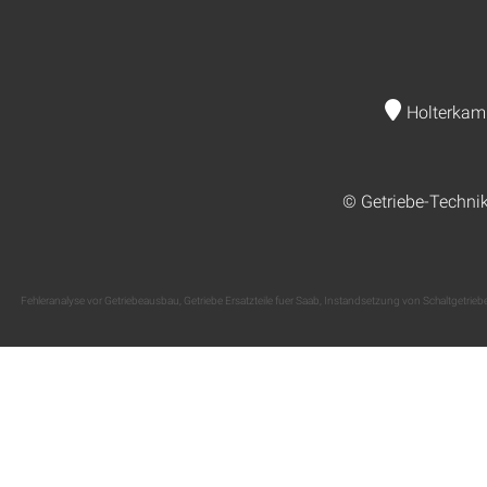
Holterkam
© Getriebe-Techni
Fehleranalyse vor Getriebeausbau
,
Getriebe Ersatzteile fuer Saab
,
Instandsetzung von Schaltgetriebe