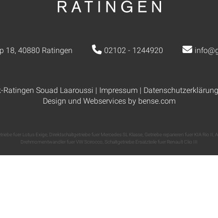
p 18, 40880 Ratingen
02102 - 1244920
info@g
k-Ratingen Souad Laaroussi |
Impressum
|
Datenschutzerklärun
Design und Webservices by
bense.com
triebe fuer Lotus Exige
,
Direktschaltgetriebe fuer Mercedes SL Klasse
,
Getriebe reparieren fuer KIA Rio II
,
A
Drehmomentwandler fuer VW Scirocco
,
Schaltgetriebe Ersatzteile fuer Renault Clio III