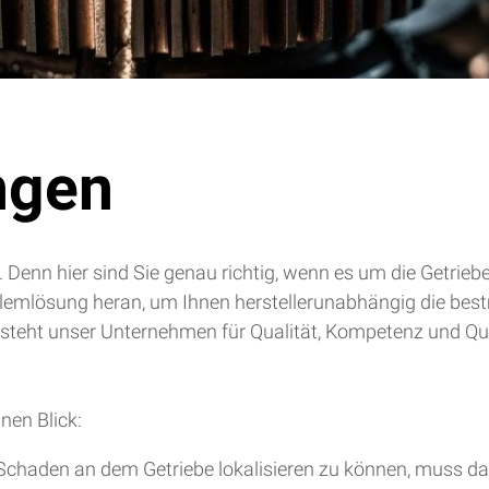
ngen
. Denn hier sind Sie genau richtig, wenn es um die Getrie
blemlösung heran, um Ihnen herstellerunabhängig die bes
 steht unser Unternehmen für Qualität, Kompetenz und Qua
nen Blick:
chaden an dem Getriebe lokalisieren zu können, muss da