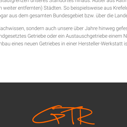
ie Stadtgrenzen unseres Standortes hinaus. Außer aus Rat
 weiter entfernten) Städten. So beispielsweise aus Krefel
gar aus dem gesamten Bundesgebiet bzw. über die Lande
achwissen, sondern auch unsere über Jahre hinweg gefesti
andgesetztes Getriebe oder ein Austauschgetriebe einem Ne
bau eines neuen Getriebes in einer Hersteller-Werkstatt is