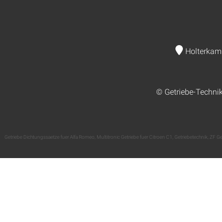
Holterkam
© Getriebe-Techni
Getriebe Dichtungssaetze fuer Alfa Romeo
,
Multitronic Getriebe fuer Citroen C1
,
Getriebetechnik
,
ZF Ge