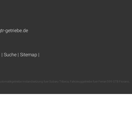
tr-getriebe.de
g
|
Suche
|
Sitemap
|
utomatikgetriebe Instandsetzung fuer Subaru Tribeca
,
Fahrzeuggetriebe fuer Ferrari 599 GTB Fiorano
,